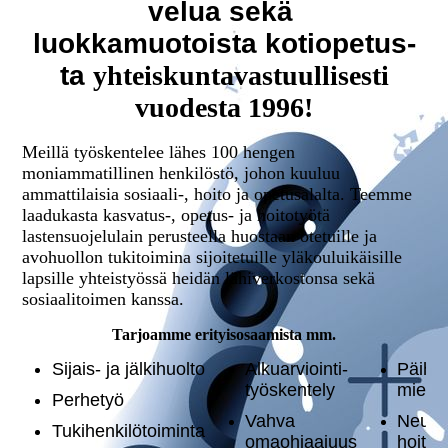
ve­lua sekä
luok­ka­muo­tois­ta ko­tio­pe­tus­
ta
yh­teis­kun­ta­vas­tuul­li­ses­ti
vuodesta 1996!
Meillä työskentelee lähes 100 hengen
moniammatillinen henkilöstö, johon kuuluu
ammattilaisia sosiaali-, hoito ja opetusalalta. Teemme
laadukasta kasvatus-, opetus- ja hoitotyötä
lastensuojelulain perusteella huostaan otetuille ja
avohuollon tukitoimina sijoitetuille yläkouluikäisille
lapsille yhteistyössä heidän lähiverkostonsa sekä
sosiaalitoimen kanssa.
Tarjoamme erityisosaamista mm.
Sijais- ja jälkihuolto
Al­kuar­vioin­ti­
Päihde
työs­ken­te­ly
miele
Perhetyö
Vahva
Neuro
Tukihenkilötoiminta
omaohjaajuus
hoitot