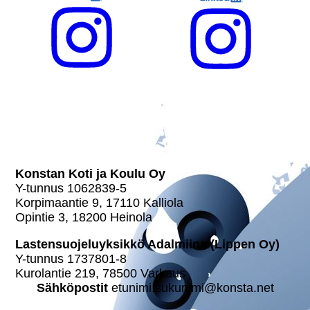
Konstan Koti ja Koulu
Lastensuojeluyksikkö
Adalmiina
Konstan Koti ja Koulu Oy
Y-tunnus 1062839-5
Kor­pi­maan­tie 9, 17110 Kalliola
Opintie 3, 18200 Heinola
Las­ten­suo­je­lu­yk­sik­kö Adalmiina (Lippen Oy)
Y-tunnus 1737801-8
Kurolantie 219, 78500 Varkaus
Säh­kö­pos­tit
etunimi.sukunimi@konsta.net