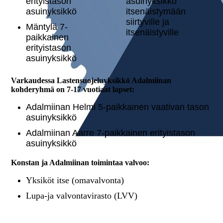
erityistason
asuinyksikkö
asuinyksikkö
itsenäistymään
siirtyville ja
Mäntylä 7-
itsenäistyville
paikkainen
erityistason
asuinyksikkö
Varkaudessa Lastensuojeluyksikkö Adalmiinan
kohderyhmä on 7-17 vuotiaat lapset:
Adalmiinan Helmi 5-paikkainen vaativan tason
asuinyksikkö
Adalmiinan Aarre 7-paikkainen erityistason
asuinyksikkö
Konstan ja Adalmiinan toi­min­taa valvoo:
Yksiköt itse (omavalvonta)
Lupa-ja valvontavirasto (LVV)