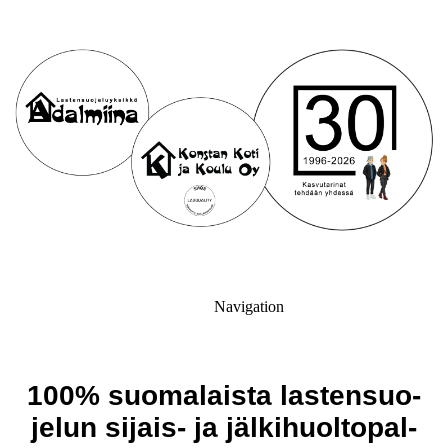
Navigation
100% suo­ma­lais­ta las­ten­suo­
je­lun sijais- ja jäl­ki­huol­to­pal­