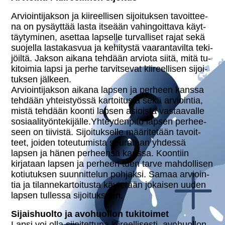
Ar­vioin­ti­jak­son ja kii­reel­li­sen si­joi­tuk­sen ta­voit­tee­
na on pysäyttää lasta itseään va­hin­goit­ta­va käyt­
täy­ty­mi­nen, asettaa lapselle tur­val­li­set rajat sekä
suojella las­ta­kas­vua ja kehitystä vaa­ran­ta­vil­ta te­ki­
jöil­tä. Jakson aikana tehdään arviota siitä, mitä tu­
ki­toi­mia lapsi ja perhe tar­vit­se­vat kii­reel­li­sen si­joi­
tuk­sen jälkeen.
Ar­vioin­ti­jak­son aikana lapsen ja perheen kanssa
tehdään yh­teis­työs­sä kar­toi­tus­ta sekä ar­vioin­tia,
mistä tehdään koonti lapsen asioista vas­taa­val­le
so­si­aa­li­työn­te­ki­jäl­le.Yh­tey­den­pi­to lapsen per­hee­
seen on tiivistä. Si­joi­tuk­sel­le mää­ri­te­tään ta­voit­
teet, joiden to­teu­tu­mis­ta seurataan yhdessä
lapsen ja hänen perheensä kanssa. Koontiin
kirjataan lapsen ja perheen tuen tarve mah­dol­li­sen
ko­tiu­tuk­sen suun­nit­te­lun pohjaksi. Samaa ar­vioin­
tia ja ti­lan­ne­kar­toi­tus­ta käytetään jokaisen uuden
lapsen tullessa si­joi­tuk­seen.
Si­jais­huol­to ja avo­huol­lon tu­ki­toi­met
Lapsi voi olla si­joi­tet­tu­na kii­reel­li­ses­ti, avo­huol­lon