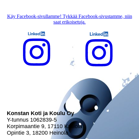
Käy Facebook-sivullamme! Tykkää Facebook-sivustamme, niin
saat erikoisetuja.
Konstan Koti ja Koulu
Lastensuojeluyksikkö
Adalmiina
Konstan Koti ja Koulu Oy
Y-tunnus 1062839-5
Kor­pi­maan­tie 9, 17110 Kalliola
Opintie 3, 18200 Heinola