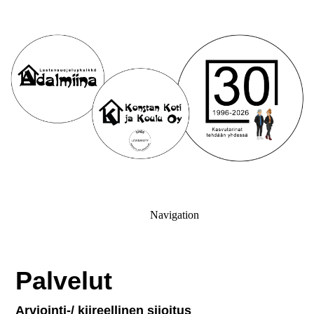
Navigation
Palvelut
Arviointi-/ kii­reel­li­nen sijoitus