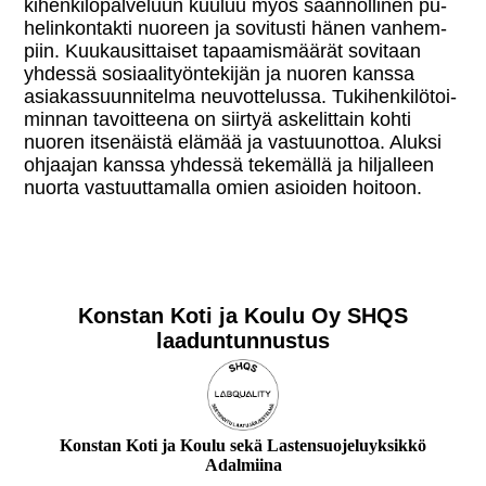
ki­hen­ki­lö­pal­ve­luun kuuluu myös sään­nöl­li­nen pu­
he­lin­kon­tak­ti nuoreen ja sovitusti hänen van­hem­
piin. Kuu­kausit­tai­set ta­paa­mis­mää­rät sovitaan
yhdessä so­si­aa­li­työn­te­ki­jän ja nuoren kanssa
asia­kas­suun­ni­tel­ma neu­vot­te­lus­sa. Tu­ki­hen­ki­lö­toi­
min­nan ta­voit­tee­na on siirtyä as­ke­lit­tain kohti
nuoren it­se­näis­tä elämää ja vas­tuun­ot­toa. Aluksi
ohjaajan kanssa yhdessä tekemällä ja hil­jal­leen
nuorta vas­tuut­ta­mal­la omien asioiden hoitoon.
Konstan Koti ja Koulu Oy SHQS
laaduntunnustus
Konstan Koti ja Koulu sekä Lastensuojeluyksikkö
Adalmiina