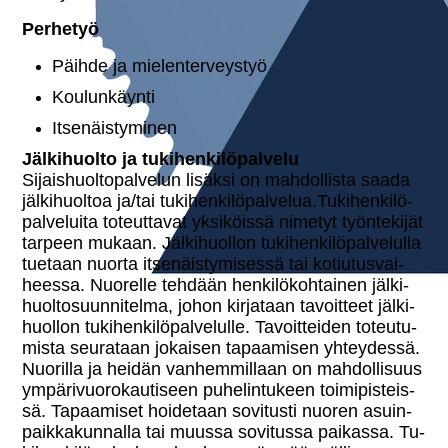
Perhetyö
Päihde ja mie­len­ter­veys­työ
Kou­lun­käyn­ti
It­se­näis­ty­mi­nen
Jäl­ki­huol­to ja tu­ki­hen­ki­lö­pal­ve­lu
Si­jais­huol­to­pal­ve­lun lisäksi on mah­dol­lis­ta saada
jäl­ki­huol­toa ja/tai tu­ki­hen­ki­lö­pal­ve­lua.Tu­ki­hen­ki­lö­
pal­ve­lui­ta to­teut­ta­vat yk­si­köis­sä nimetyt työn­te­ki­jät
tarpeen mukaan. Jäl­ki­huol­lon tu­ki­hen­ki­lö­pal­ve­lul­la
tuetaan nuorta it­se­näis­ty­mi­ses­sä tai ko­tiu­tus­vai­
hees­sa. Nuorelle tehdään hen­ki­lö­koh­tai­nen jäl­ki­
huol­to­suun­ni­tel­ma, johon kirjataan ta­voit­teet jäl­ki­
huol­lon tu­ki­hen­ki­lö­pal­ve­lul­le. Ta­voit­tei­den to­teu­tu­
mis­ta seurataan jokaisen ta­paa­mi­sen yh­tey­des­sä.
Nuorilla ja heidän van­hem­mil­laan on mah­dol­li­suus
ym­pä­ri­vuo­ro­kau­ti­seen pu­he­lin­tu­keen toi­mi­pis­teis­
sä. Ta­paa­mi­set hoidetaan sovitusti nuoren asuin­
paik­ka­kun­nal­la tai muussa sovitussa paikassa. Tu­