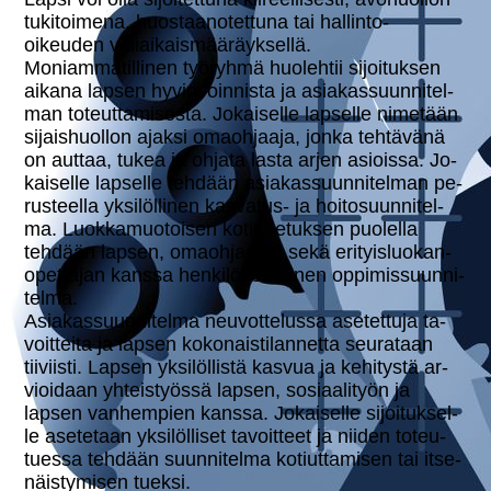
tu­ki­toi­me­na, huos­taa­no­tet­tu­na tai hallinto-
oikeuden vä­liai­kais­mää­räyk­sel­lä.
Mo­niam­ma­til­li­nen työryhmä huolehtii si­joi­tuk­sen
aikana lapsen hy­vin­voin­nis­ta ja asia­kas­suun­ni­tel­
man to­teut­ta­mi­ses­ta. Jo­kai­sel­le lapselle nimetään
si­jais­huol­lon ajaksi omaoh­jaa­ja, jonka tehtävänä
on auttaa, tukea ja ohjata lasta arjen asioissa. Jo­
kai­sel­le lapselle tehdään asia­kas­suun­ni­tel­man pe­
rus­teel­la yk­si­löl­li­nen kasvatus- ja hoi­to­suun­ni­tel­
ma. Luok­ka­muo­toi­sen ko­tio­pe­tuk­sen puolella
tehdään lapsen, omaoh­jaa­jan sekä eri­tyis­luo­kan­
opet­ta­jan kanssa hen­ki­lö­koh­tai­nen op­pi­mis­suun­ni­
tel­ma.
Asia­kas­suun­ni­tel­ma neu­vot­te­lus­sa ase­tet­tu­ja ta­
voit­tei­ta ja lapsen koko­nais­ti­lan­net­ta seurataan
tiiviisti. Lapsen yk­si­löl­lis­tä kasvua ja kehitystä ar­
vioi­daan yh­teis­työs­sä lapsen, so­si­aa­li­työn ja
lapsen van­hem­pien kanssa. Jo­kai­sel­le si­joi­tuk­sel­
le asetetaan yk­si­löl­li­set ta­voit­teet ja niiden to­teu­
tues­sa tehdään suun­ni­tel­ma ko­tiut­ta­mi­sen tai it­se­
näis­ty­mi­sen tueksi.