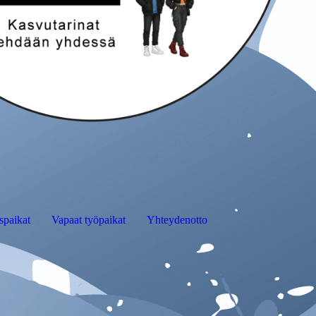
spaikat
Vapaat työpaikat
Yhteydenotto