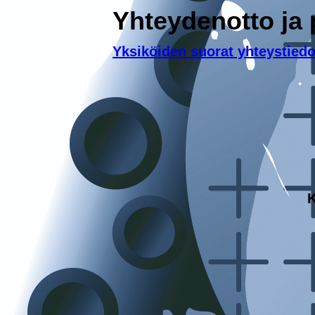
Yhteydenotto ja 
Yksiköiden suorat yhteystiedo
K