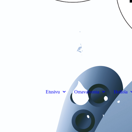
Etusivu
Omavalvonta
Hollola