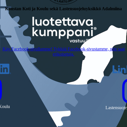
Konstan Koti ja Koulu sekä Lastensuojeluyksikkö Adalmiina
Käy Facebook-sivullamme! Tykkää Facebook-sivustamme, niin saat
erikoisetuja.
 Koulu
Lastensuoje