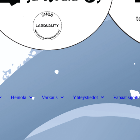
Heinola
Varkaus
Yhteystiedot
Vapaat sijoitu