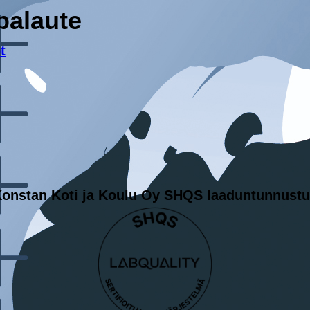
palaute
t
onstan Koti ja Koulu Oy SHQS laaduntunnust