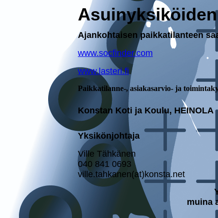
Asuinyksiköiden 
Ajankohtaisen paikkatilanteen saa
www.socfinder.com
www.lasteri.fi
Paik­ka­ti­lan­ne-, asia­kas­ar­vio- ja toi­min­ta­ky­
Konstan Koti ja Koulu, HEINOLA
Yksikönjohtaja
Ville Tähkänen
040 841 0693
ville.tahkanen(at)konsta.net
Y
muina a