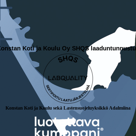
onstan Koti ja Koulu Oy SHQS laaduntunnust
Konstan Koti ja Koulu sekä Lastensuojeluyksikkö Adalmiina