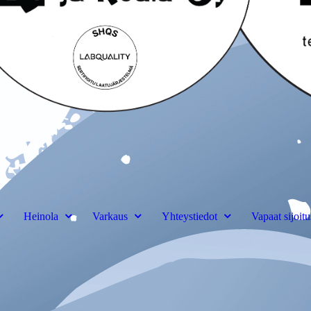
Heinola
Varkaus
Yhteystiedot
Vapaat sijoitu