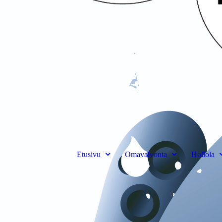
Etusivu
Omavalvonta
Hollola