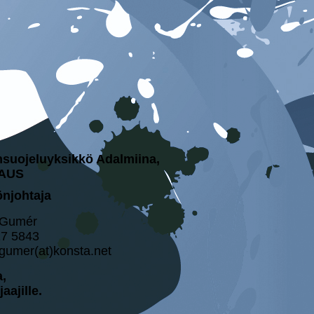
nsuojeluyksikkö Adalmiina,
AUS
önjohtaja
 Gumér
17 5843
gumer(at)konsta.net
a,
aajille.