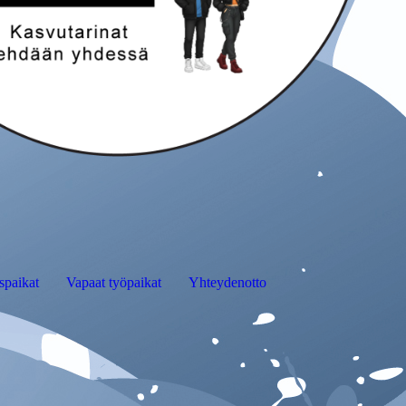
spaikat
Vapaat työpaikat
Yhteydenotto