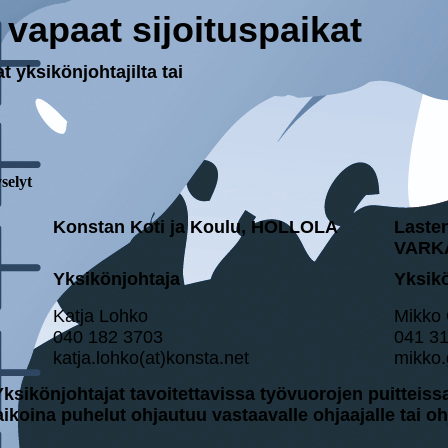
vapaat sijoituspaikat
t yksikönjohtajilta tai
se­lyt
Konstan Koti ja Koulu, HOLLOLA
Laste
VARK
Yksikönjohtaja
Yksik
Katja Lohko
Mikko
040 182 3703
041 3
katja.lohko(at)konsta.net
mikko.
ksikönjohtajat tavoitettavissa työvuorojen puitteiss
ikoina puhelut ohjautuu vastaavalle ohjaajalle tai ohj