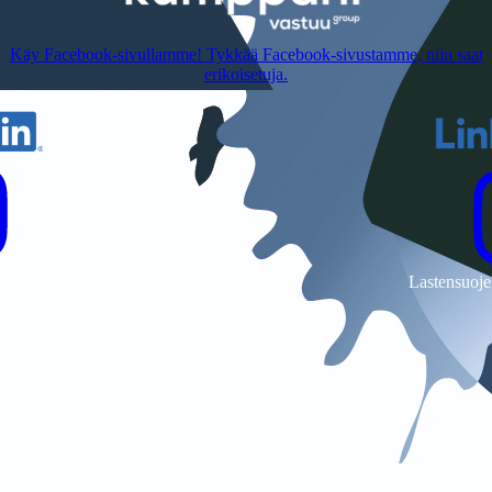
Käy Facebook-sivullamme! Tykkää Facebook-sivustamme, niin saat
erikoisetuja.
 Koulu
Lastensuoje