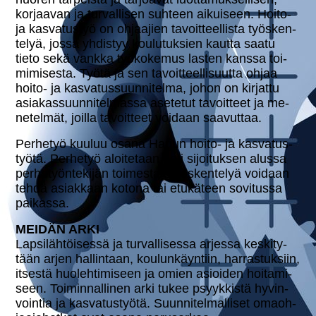
korjaavan ja tur­val­li­sen suhteen aikuiseen. Hoito-
ja kas­va­tus­työ on ohjaajien ta­voit­teel­lis­ta työs­ken­
te­lyä, jossa yhdistyy kou­lu­tuk­sien kautta saatu
tieto sekä vankka työ­ko­ke­mus lasten kanssa toi­
mimi­ses­ta. Työtä ja sen ta­voit­teel­li­suut­ta ohjaa
hoito- ja kas­va­tus­suun­ni­tel­ma, johon on kirjattu
asia­kas­suun­ni­tel­mas­sa asetetut ta­voit­teet ja me­
ne­tel­mät, joilla ta­voit­teet voidaan saavuttaa.
Perhetyö kuuluu osana Harjun hoito- ja kas­va­tus­
työ­tä. Perhetyö aloi­te­taan heti si­joi­tuk­sen alussa
per­he­työn­te­ki­jän toimesta. Työs­ken­te­lyä voidaan
tehdä asiakkaan kotona tai etukäteen sovitussa
paikassa.
MEIDÄN ARKI
Lap­si­läh­töi­ses­sä ja tur­val­li­ses­sa arjessa kes­ki­ty­
tään arjen hal­lin­taan, kou­lun­käyn­tiin, har­ras­tuk­siin,
itsestä huo­leh­ti­mi­seen ja omien asioiden hoi­ta­mi­
seen. Toi­min­nal­li­nen arki tukee psyyk­kis­tä hy­vin­
voin­tia ja kas­va­tus­työ­tä. Suun­ni­tel­mal­li­set omaoh­