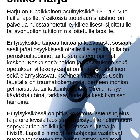
Harju on 6 paik­kai­nen asui­nyk­sik­kö 13 – 17- vuo­
tiail­le lapsille. Yksikössä tuotetaan si­jais­huol­lon
palvelua huos­taa­no­te­tuil­le, kii­reel­li­ses­ti si­joi­te­tuil­le
tai avo­huol­lon tu­ki­toi­min si­joi­te­tuil­le lapsille.
Eri­tyi­syk­sik­kö tarjoaa hoitoa ja kas­va­tus­ta so­si­aa­li­
ses­ti ja/tai psyyk­ki­ses­ti oi­rei­le­vil­le lapsille joilla on
pe­rus­kou­luo­pin­not tai toisen asteen opinnot
kesken. Kes­kei­se­nä hoidon ja kas­va­tuk­sen sekä
opetuksen vii­te­ke­hyk­se­nä on yh­tei­sö­hoi­dol­li­nen
sekä elä­mys­kas­va­tuk­sel­li­nen vii­te­ke­hys. Usein
taustalla on trau­ma­ko­ke­muk­sia, perheen mo­nion­
gel­mai­suut­ta tai kal­toin­koh­te­lua. Oireilu näkyy
käy­tös­häi­riöi­nä, tark­kaa­vuu­den ja kes­kit­ty­mi­sen
häiriöinä.
Eri­tyi­syk­si­kös­sä on pitkä kokemus las­ten­suo­je­lus­
ta ja oi­rei­le­vis­ta lapsista. Yhteistyö Heinolan nuo­ri­
sop­sy­kiat­rian po­likli­ni­kan kanssa sujuvaa ja
tiivistä. Lapsille nimetyt omaoh­jaa­jat vastaavat
nuoren tarpeista ja tarjoavat luot­ta­muk­sel­li­sen,