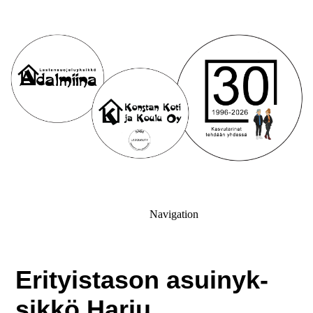
Navigation
Eri­tyis­ta­son asui­nyk­
sik­kö Harju