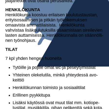
jaa­ja­het­ket ovat osana pe­rus­ar­kea.
HEN­KI­LÖ­KUN­TA
Hen­ki­lö­kun­ta koostuu erilaisen kou­lu­tus­taus­tan,
eri­tyis­osaa­mi­sen ja pitkän työ­ko­ke­muk­sen
omaavista am­mat­ti­lai­sis­ta. Hen­ki­lö­kun­ta
vahvistaa li­sä­kou­lu­tuk­sil­la osaa­mis­taan oi­rei­le­vien
lasten aut­ta­mi­ses­sa. Hen­ki­lö­kun­nal­la on sään­nöl­li­
nen työ­noh­jaus.
TILAT
7 kpl yhden hengen huoneita
Tytöille ja pojille omat wc-ja peseytymistilat
Yhteinen ole­ke­lu­ti­la, minkä yh­tey­des­sä avo­
keit­tiö
Hen­ki­lö­kun­nan toimisto ja so­si­aa­li­ti­lat
Erillinen pyyk­ki­tu­pa
Lisäksi käytössä ovat muut tilat mm. ko­tio­pe­
tus­ti­lat, musiik­ki­ti­la, pihan pe­li­kent­tä sekä kota.