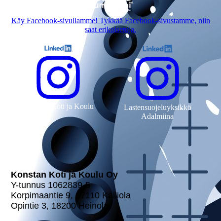
Käy Facebook-sivullamme! Tykkää Facebook-sivustamme, niin
saat erikoisetuja.
Konstan Koti ja Koulu
Lastensuojeluyksikkö
Adalmiina
Konstan Koti ja Koulu Oy
Y-tunnus 1062839-5
Kor­pi­maan­tie 9, 17110 Kalliola
Opintie 3, 18200 Heinola