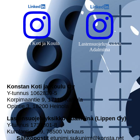
Konstan Koti ja Koulu
Lastensuojeluyksikkö
Adalmiina
Konstan Koti ja Koulu Oy
Y-tunnus 1062839-5
Kor­pi­maan­tie 9, 17110 Kalliola
Opintie 3, 18200 Heinola
Las­ten­suo­je­lu­yk­sik­kö Adalmiina (Lippen Oy)
Y-tunnus 1737801-8
Kurolantie 219, 78500 Varkaus
Säh­kö­pos­tit
etunimi.sukunimi@konsta.net