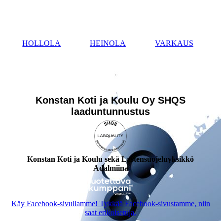
IMG_20210712_195220
HOLLOLA
HEINOLA
VARKAUS
Konstan Koti ja Koulu Oy SHQS
laaduntunnustus
Konstan Koti ja Koulu sekä Lastensuojeluyksikkö
Adalmiina
Käy Facebook-sivullamme! Tykkää Facebook-sivustamme, niin
saat erikoisetuja.