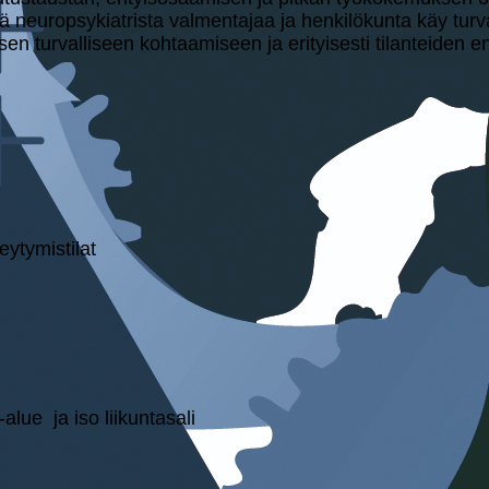
 neuropsykiatrista valmentajaa ja henkilökunta käy turva
 turvalliseen kohtaamiseen ja erityisesti tilanteiden enn
­ty­mis­ti­lat
e ja iso lii­kun­ta­sa­li