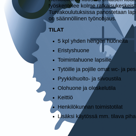
työskentelee kolme ratkaisukeskeistä
Turvakoulutuksissa panostetaan lapsen
on sään­nöl­li­nen työ­noh­jaus.
TILAT
5 kpl yhden hengen huoneita
Eristyshuone
Toimintahuone lapsille
Tytöille ja pojille omat wc- ja pe­sey
Pyyk­ki­huol­to- ja sii­vous­ti­la
Olohuone ja oles­ke­lu­ti­la
Keittiö
Hen­ki­lö­kun­nan toi­mis­to­ti­lat
Lisäksi käytössä mm. tilava piha-alu