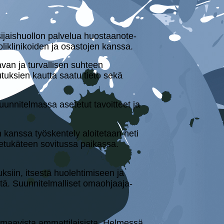
jais­huol­lon palvelua huos­taa­no­te­
n po­likli­ni­koi­den ja osastojen kanssa.
van ja tur­val­li­sen suhteen
lu­tuk­sien kautta saatu tieto sekä
uun­ni­tel­mas­sa asetetut ta­voit­teet ja
kanssa työskentely aloi­te­taan heti
i etukäteen sovitussa paikassa.
tuk­siin, itsestä huo­leh­ti­mi­seen ja
tä. Suun­ni­tel­mal­li­set omaoh­jaa­ja­
 omaavista am­mat­ti­lai­sis­ta. Helmessä