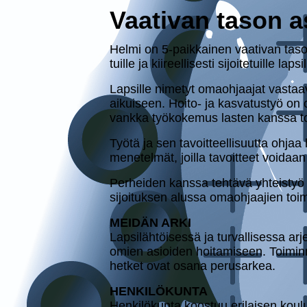
Vaativan tason 
Helmi on 5-paik­kai­nen vaativan tason 
tuil­le ja kii­reel­li­ses­ti si­joi­te­tuil
Lapsille nimetyt omaoh­jaa­jat vastaava
aikuiseen. Hoito- ja kas­va­tus­työ on oh
vankka työ­ko­ke­mus lasten kanssa toi
Työtä ja sen ta­voit­teel­li­suut­ta ohjaa
me­ne­tel­mät, joilla ta­voit­teet voida
Perheiden kanssa tehtävä yhteistyö k
si­joi­tuk­sen alussa omaohjaajien t
MEIDÄN ARKI
Lap­si­läh­töi­ses­sä ja tur­val­li­ses­sa a
omien asioiden hoi­ta­mi­seen. Toi­min­nal
het­ket ovat osana pe­rus­ar­kea.
HEN­KI­LÖ­KUN­TA
Hen­ki­lö­kun­ta koostuu erilaisen kou­l