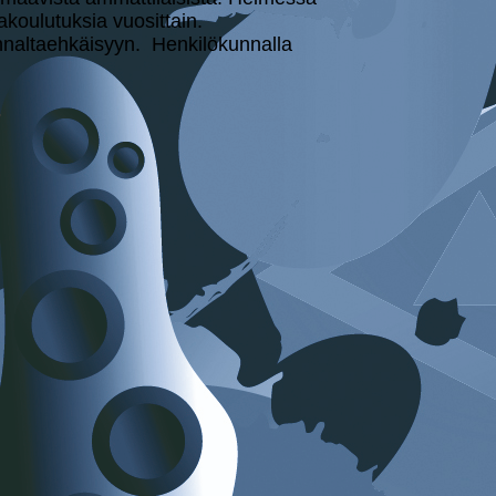
koulutuksia vuosittain.
altaehkäisyyn. Hen­ki­lö­kun­nal­la