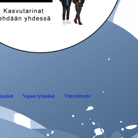
spaikat
Vapaat työpaikat
Yhteydenotto