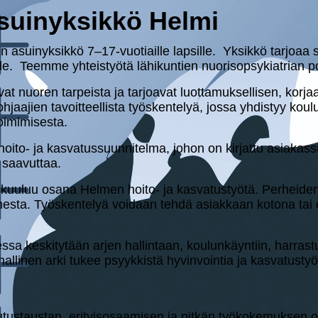
asuinyksikkö Helmi
asui­nyk­sik­kö 7–17-vuo­tiail­le lapsille. Yksikkö tarjoaa si­
­le lapsille. Teemme yhteistyötä lä­hi­kun­tien nuo­ri­sop­sy­kiat­ria
t nuoren tarpeista ja tarjoavat luot­ta­muk­sel­li­sen, korjaa
jaajien ta­voit­teel­lis­ta työs­ken­te­lyä, jossa yhdistyy kou­
­mimi­ses­ta.
 hoito- ja kas­va­tus­suun­ni­tel­ma, johon on kirjattu asia­kas­s
an saavuttaa.
uuluu osana Helmen hoito- ja kas­va­tus­työ­tä. Perheiden 
oimesta. Työs­ken­te­lyä voidaan tehdä asiakkaan kotona ta
rjessa kes­ki­ty­tään arjen hal­lin­taan, kou­lun­käyn­tiin, har­ras­
­li­nen arki tukee psyyk­kis­tä hy­vin­voin­tia ja kas­va­tus­työ­
u­tus­taus­tan, eri­tyis­osaa­mi­sen ja pitkän työ­ko­ke­muk­sen