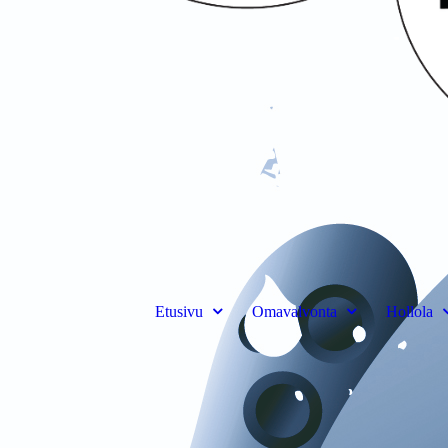
Etusivu
Omavalvonta
Hollola