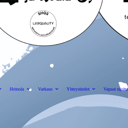
Heinola
Varkaus
Yhteystiedot
Vapaat sijoitu