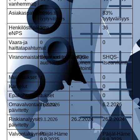
vanhemmat)
Asiakaspalaute(sos.tt)
90%
-
83%
tyytyväisyys
tyytyväisyys
Henkilöstöpalaute
58
-
36
eNPS
Vaara-ja
0
-
0
haittatapahtumat
Viranomaistahojen/auditointipalaute
Sisäinen
SHQS-
SHQS-
auditointi
ulkoinen
itsearviointi
auditointi
Muistutukset
1
-
0
Kantelut
1
-
0
Epäkohtailmoitukset
1
-
0
Omavalvontaohjelma
11.2.2026
-
6.2.2026
päivitetty
Riskianalyysit
9.1.2026
26.2.2024
26.2.2024
päivitetty
Valvontakäynnit
Päijät-Häme
Päijät-Häme
9.9.2025
9.9.2025