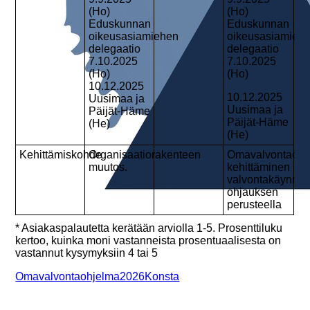
(Ho)
(Ho)
Eduskunnan
Eduskunnan
oikeusasiamiehen
oikeusasiamieh
delegaatio
delegaatio
7.10.2025
7.10.2025
(Ho)
(Ho)
10.12.2025
10.12.2025
Uusimaa ja
Uusimaa ja
Päijät-Häme
Päijät-Häme
(He)
(He)
Kehittämiskohde
Organisaatiorakenteen
Omavalvontaohj
muutos.
kehittäminen
valvontakäynnin
ohjauksen
perusteella
* Asiakaspalautetta kerätään arviolla 1-5. Prosenttiluku
kertoo, kuinka moni vastanneista prosentuaalisesta on
vastannut kysymyksiin 4 tai 5
Omavalvontaohjelma2026Konsta