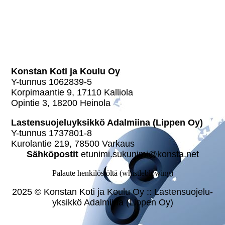
Konstan Koti ja Koulu
Lastensuojeluyksikkö
Adalmiina
Konstan Koti ja Koulu Oy
Y-tunnus 1062839-5
Kor­pi­maan­tie 9, 17110 Kalliola
Opintie 3, 18200 Heinola
Las­ten­suo­je­lu­yk­sik­kö Adalmiina (Lippen Oy)
Y-tunnus 1737801-8
Kurolantie 219, 78500 Varkaus
Säh­kö­pos­tit
etunimi.sukunimi@konsta.net
Palaute henkilöstöltä (whistleblowing)
2025 © Konstan Koti ja Koulu Oy :: Las­ten­suo­je­lu­
yk­sik­kö Adalmiina (Lippen Oy)