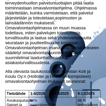
terveydenhuollon palveluntuottajien pitää laatia
toiminnastaan omavalvontaohjelma. Ohjelmassa
määritetään, kuinka varmistetaan, että palvelut
järjestetään ja toteutetaan sopimusten ja
lainsäädännön mukaisesti.
Omavalvontaohjelmassa on muun muassa
todettava, miten palvelujen toteutumista,
turvallisuutta ja laatua sekä yhdenvertaisuutta
seurataan ja puutteellisuudet korjataan.
Omavalvontaohjelman osana ovat laissa erikseen
säädetyt omavalvontasuunnitelmat sekä
suunnitelmat laadunhallinnasta ja
asiakasturvallisuudesta.
Alla olevasta taulukosta näet Konstan Koti ja
Koulu Oy:n (Hollolan ja Heinolan toimipisteet)
omavalvontaohjelman mukaiset seurannat:
Tietolähde
1-4/2026
5-8/2025
9-12/2025
Asiakaspalaute
66%
-
86 %
(lapset ja
tyytyväisyys
tyytyväisyys